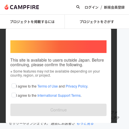
/
ログイン
新規会員登録
プロジェクトを掲載するには
プロジェクトをさがす
Welcome,
International users
This site is available to users outside Japan. Before
continuing, please confirm the following.
fantasy factor chelcy
※ Some features may not be available depending on your
country, region, or project.
プロジェクトオーナー
I agree to the
Terms of Use
and
Privacy Policy
.
これまでに1回支援して1件のプロジェクトを投稿しています
I agree to the
International Support Terms
.
在住国：日本
現在地：広島県
出身国：日本
出身地：大阪府
Continue
広島在住 作家名「星を飾る国chelcy」 小説家になることを目標にファ
ンタジーアートをしています。 主な制作物は物語のあるオリジナルアク
セサリーやオブジェです。 過去にお医者さ
もっと見る