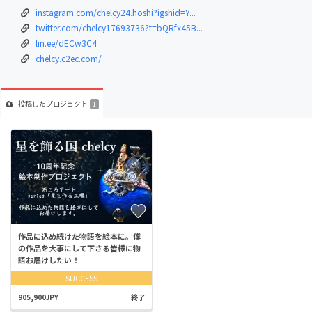
instagram.com/chelcy24.hoshi?igshid=Y...
twitter.com/chelcy17693736?t=bQRfx45B...
lin.ee/dECw3C4
chelcy.c2ec.com/
投稿した
プロジェクト
1
作品に込め続けた物語を絵本に。僕
の作品を大事にして下さる皆様に物
語お届けしたい！
SUCCESS
905,900JPY
終了