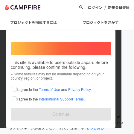
/
ログイン
新規会員登録
プロジェクトを掲載するには
プロジェクトをさがす
Welcome,
International users
This site is available to users outside Japan. Before
continuing, please confirm the following.
cheerpodjp
※ Some features may not be available depending on your
country, region, or project.
プロジェクトオーナー
I agree to the
Terms of Use
and
Privacy Policy
.
これまでに1件のプロジェクトを投稿しています
I agree to the
International Support Terms
.
在住国：日本
現在地：東京都
出身国：日本
出身地：東京都
Continue
CheerDotsは、テクノロジーの力で世界を変えることを目指していま
す。当社は、この分野で長年の経験を積んでいる若くてエネルギッシュ
なテックギークが集まったチームで、仕事、学
もっと見る