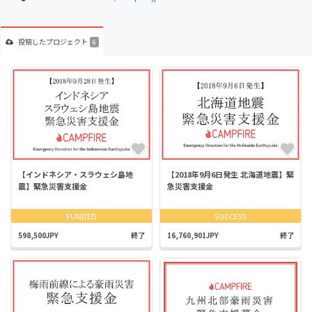
投稿した
プロジェクト
6
【インドネシア・スラウェシ島地
【2018年9月6日発生 北海道地震】緊
震】緊急災害支援金
急災害支援金
FUNDED
SUCCESS
598,500JPY
終了
16,760,901JPY
終了