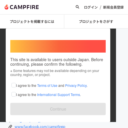
/
ログイン
新規会員登録
プロジェクトを掲載するには
プロジェクトをさがす
Welcome,
International users
This site is available to users outside Japan. Before
continuing, please confirm the following.
campfirejp
※ Some features may not be available depending on your
country, region, or project.
プロジェクトオーナー
I agree to the
Terms of Use
and
Privacy Policy
.
これまでに1回支援して6件のプロジェクトを投稿しています
I agree to the
International Support Terms
.
在住国：未設定
出身国：未設定
Continue
camp-fire.jp
mag.camp-fire.jp
www.facebook.com/campfirejp