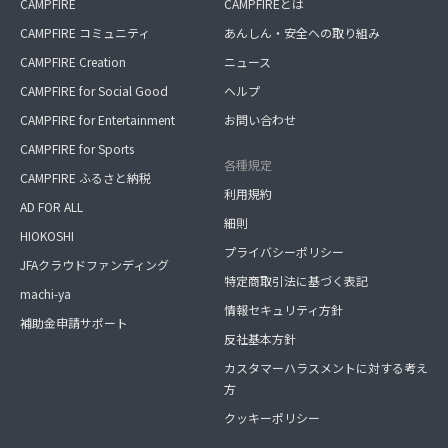
CAMPFIRE
CAMPFIREとは
CAMPFIRE コミュニティ
あんしん・安全への取り組み
CAMPFIRE Creation
ニュース
CAMPFIRE for Social Good
ヘルプ
CAMPFIRE for Entertainment
お問い合わせ
CAMPFIRE for Sports
各種規定
CAMPFIRE ふるさと納税
利用規約
AD FOR ALL
細則
HIOKOSHI
プライバシーポリシー
JFAクラウドファンディング
特定商取引法に基づく表記
machi-ya
情報セキュリティ方針
補助金申請サポート
反社基本方針
カスタマーハラスメントに対する考え
方
クッキーポリシー