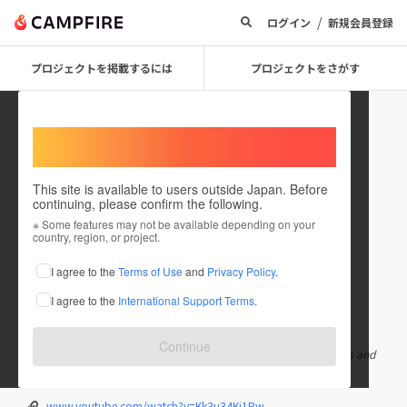
/
ログイン
新規会員登録
プロジェクトを掲載するには
プロジェクトをさがす
Welcome,
International users
This site is available to users outside Japan. Before
continuing, please confirm the following.
cambodian SCF organization
※ Some features may not be available depending on your
country, region, or project.
プロジェクトオーナー
I agree to the
Terms of Use
and
Privacy Policy
.
これまでに12件のプロジェクトを投稿しています
I agree to the
International Support Terms
.
在住国：カンボジア
出身国：日本
出身地：東京都
Continue
カンボジアの孤児院&フリースクール 正式名:cambodian Studends and
Children Fun organization 住所:ផ្ទះលេខ៣៩អឺ០អឺ១
もっと見る
www.youtube.com/watch?v=Kk3u34Kj1Pw