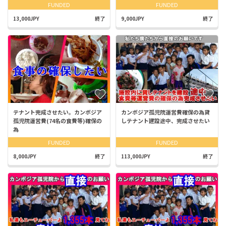
FUNDED
FUNDED
13,000JPY
終了
9,000JPY
終了
テナント完成させたい。カンボジア
カンボジア孤児院運営費確保の為貸
孤児院運営費(74名の食費等)確保の
しテナント建設途中、完成させたい
為
FUNDED
FUNDED
8,000JPY
終了
113,000JPY
終了