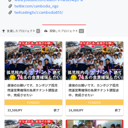
twitter.com/cambodia_ngo
twitcasting.tv/c:cambodia855/
支援した
プロジェクト
投稿した
プロジェクト
0
12
直接のお願いです。カンボジア孤児
直接のお願いです。カンボジア孤児
院運営費確保の為貸テナント建設途
院運営費確保の為貸テナント建設途
中、完成させたい
中、完成させたい
FUNDED
FUNDED
33,500JPY
終了
16,000JPY
終了