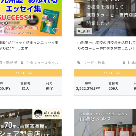
県
山形県
州愛”がギュッと詰まったエッセイ集
山形第一小学校の旧校舎を活用して
ぶりに発行します
りのコーヒー専門店を開業したい！
籍・雑誌出
キタキュースタイル
フード・飲食
bota
店
SUCCESS
SUCCESS
在
支援者
残り
現在
支援者
00JPY
81人
終了
2,222,276JPY
209人