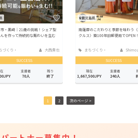
県
鹿児島県
市・黒崎｜21歳の挑戦！シェア型
南薩摩のこだわりと季節を味わう〈
さんを作って持続的な賑わいを生む
クルス〉築100年旧郵便局でOPEN
ちづくり・
大西貴也
まちづくり・
Shimoz
活性化
地域活性化
SUCCESS
SUCCESS
在
支援者
残り
現在
支援者
00JPY
70人
終了
1,667,500JPY
240人
1
2
次のページ >