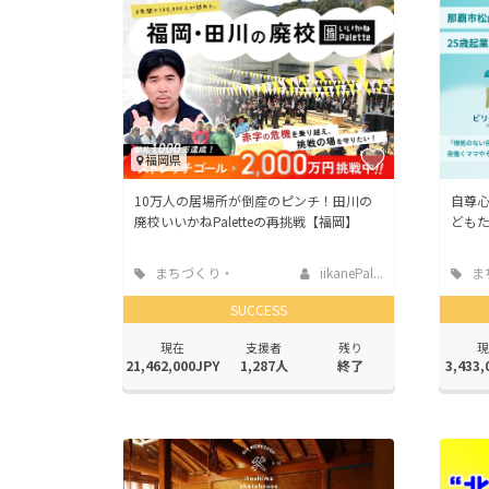
福岡県
10万人の居場所が倒産のピンチ！田川の
自尊
廃校いいかねPaletteの再挑戦【福岡】
ども
まちづくり・
iikanePal...
ま
地域活性化
地域
SUCCESS
現在
支援者
残り
現
21,462,000JPY
1,287人
終了
3,433,