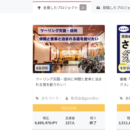
支援した
プロジェクト
25
投稿した
プロジ
長野県
東京
ツーリング天国・信州に仲間と愛車と泊ま
書籍
れる宿を創りたい！
クス
まちづくり・
株式会社goodhood
書
地域活性化
版
SUCCESS
現在
支援者
残り
現
4,689,479JPY
227人
終了
2,511,