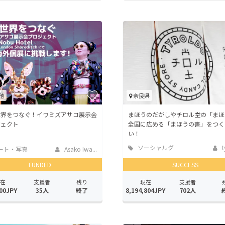
他
奈良県
世界をつなぐ！イワミズアサコ展示会
まほうのだがしやチロル堂の「まほ
ジェクト
全国に広める「まほうの書」をつく
い！
ソーシャルグ
t
ート・写真
Asako Iwa...
ッド
FUNDED
SUCCESS
在
支援者
残り
現在
支援者
00JPY
35人
終了
8,194,804JPY
702人