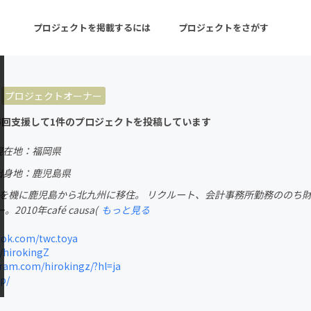
プロジェクトを掲載するには
プロジェクトをさがす
プロジェクトオーナー
ターン
注目の新着プロジェクト
募集終了が近いプロ
5回支援して1件のプロジェクトを投稿しています
現在地：福岡県
音楽
舞台・パフォーマンス
出身地：鹿児島県
進学を機に鹿児島から北九州に移住。 リクルート、会計事務所勤務ののち
ゲーム・サービス開発
フード・飲食店
010年café causa(
もっと見る
書籍・雑誌出版
アニメ・漫画
ok.com/twc.toya
/hirokingZ
チャレンジ
ビューティー・ヘルス
ram.com/hirokingz/?hl=ja
p/