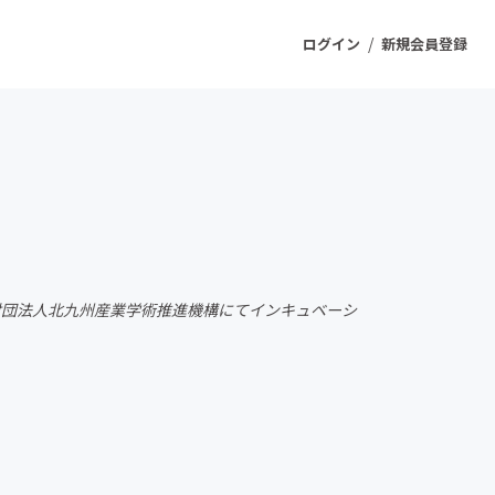
/
ログイン
新規会員登録
ジェクト
もうすぐ公開されます
プロダクト
財団法人北九州産業学術推進機構にてインキュベーシ
ファッション
スポーツ
ケア
ソーシャルグッド