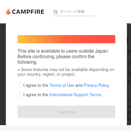
Welcome,
International users
遠矢弘毅
人気のプロジェクト
注目のリ
This site is available to users outside Japan.
これまでに2
Before continuing, please confirm the
following.
在住国：日本
※ Some features may not be available depending on
アート・写真
出身国：日本
your country, region, or project.
1986年大学
テクノロジー・ガジェット
I agree to the
Terms of Use
and
Privacy Policy
.
ョンマネージャー。2
I agree to the
International Support Terms
.
映像・映画
www.facebo
twitter.com
ビジネス・起業
Continue
www.instag
www.causa.j
まちづくり・地域活性化