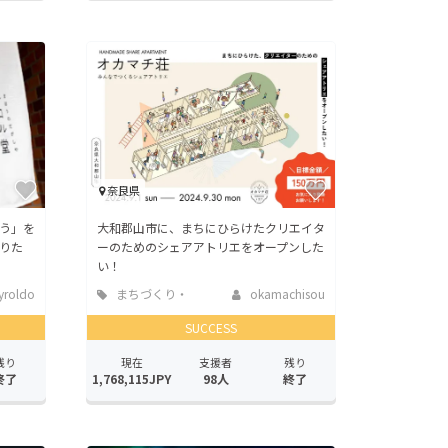
奈良県
う」を
大和郡山市に、まちにひらけたクリエイタ
りた
ーのためのシェアアトリエをオープンした
い！
yroldo
まちづくり・
okamachisou
地域活性化
SUCCESS
残り
現在
支援者
残り
終了
1,768,115JPY
98人
終了