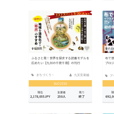
福岡県
その
ふるさと発！世界を探求する読書モデルを
布で
広めたい【九州の千夜千冊】の刊行
プロ
まちづくり・
九天玄氣組
ア
地域活性化
SUCCESS
現在
支援者
残り
現
2,178,055JPY
250人
終了
692,0