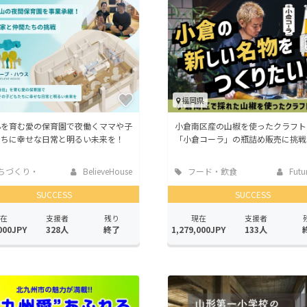
福岡県
心を育む愛の保育園で夜働くママや子
小倉南区産の山椒を使ったクラフト
たちに幸せな日常と明るい未来を！
「小倉コーラ」の瓶詰め販売に挑戦
ちづくり・
BelieveHouse
フード・飲食
Futur
活性化
店
SUCCESS
SUCCESS
在
支援者
残り
現在
支援者
000JPY
328人
終了
1,279,000JPY
133人