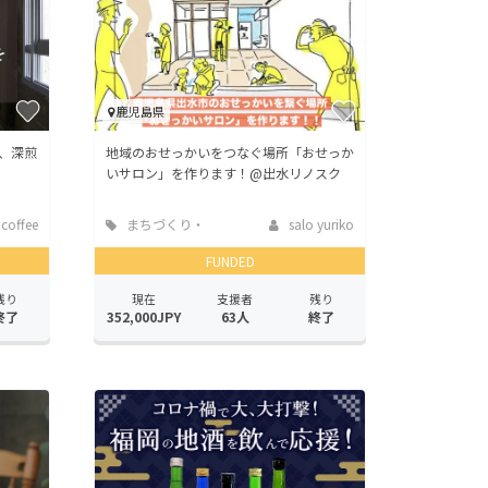
鹿児島県
、深煎
地域のおせっかいをつなぐ場所「おせっか
いサロン」を作ります！@出水リノスク
coffee
まちづくり・
salo yuriko
地域活性化
FUNDED
残り
現在
支援者
残り
終了
352,000JPY
63人
終了