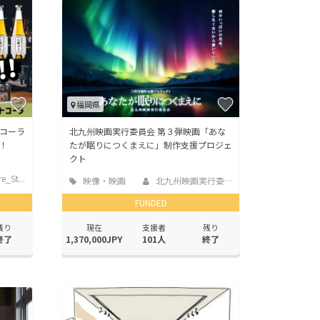
福岡県
コーラ
北九州映画実行委員会 第３弾映画「あな
！
たが眠りにつくまえに」制作支援プロジェ
クト
e_St...
映像・映画
北九州映画実行委員会
FUNDED
残り
現在
支援者
残り
終了
1,370,000JPY
101人
終了