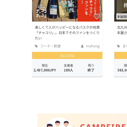
福岡
楽しくて人がハッピーになるバスクの地酒
北九州
「チャコリ」。日本でそのファンをつくり
本屋
たい
フード・飲食
mahong
ま
店
地域
SUCCESS
現在
支援者
残り
現
2,437,000JPY
189人
終了
363,0