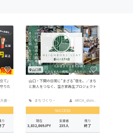
山口県
立て」
山口・下関の日常に"まざる"宿を。／まち
守りた
と旅人をつなぐ、空き家再生プロジェクト
大食堂
まちづくり・
ARCH_shim...
地域活性化
SUCCESS
残り
現在
支援者
残り
終了
3,832,869JPY
235人
終了