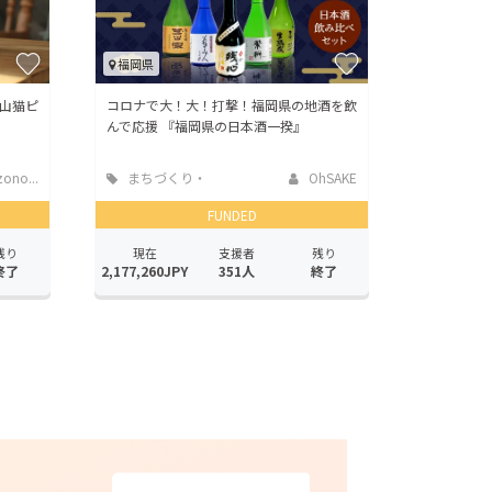
福岡県
山猫ピ
コロナで大！大！打撃！福岡県の地酒を飲
！
んで応援 『福岡県の日本酒一揆』
ono...
まちづくり・
OhSAKE
地域活性化
FUNDED
残り
現在
支援者
残り
終了
2,177,260JPY
351人
終了