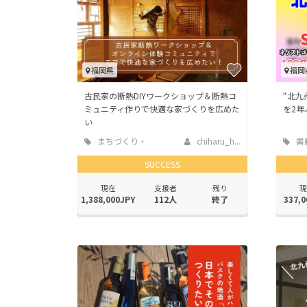
福岡県
福岡
古民家の断熱DIYワークショップ＆断熱コ
“北九
ミュニティ作りで快適な家づくりを広めた
を2年
い
まちづくり・
chiharu_h...
書
地域活性化
版
SUCCESS
現在
支援者
残り
現
1,388,000JPY
112人
終了
337,0