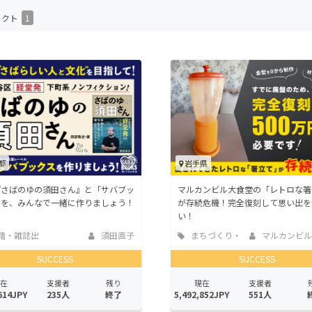
CAMPFIRE for Social Good
CAMPFIRE Creation
ェクト
1
CAMPFIREふるさと納税
machi-ya
コミュニティ
都
岩手県
『さばのゆの須田さん』と「サバブッ
マルカンビル大食堂の「レトロな箸
」を、みんなで一緒に作りましょう！
が存続危機！完全復刻して思い出を
い！
籍・雑誌出
須田直子
まちづくり・
マルカンビル
地域活性化
SUCCESS
SUCCESS
在
支援者
残り
現在
支援者
614JPY
235人
終了
5,492,852JPY
551人