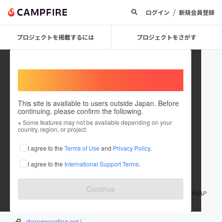
/
ログイン
新規会員登録
プロジェクトを掲載するには
プロジェクトをさがす
Welcome,
International users
This site is available to users outside Japan. Before
continuing, please confirm the following.
atoyoku
※ Some features may not be available depending on your
country, region, or project.
プロジェクトオーナー
I agree to the
Terms of Use
and
Privacy Policy
.
これまでに3回支援して1件のプロジェクトを投稿しています
I agree to the
International Support Terms
.
在住国：日本
現在地：東京都
出身国：日本
出身地：東京都
Continue
『NPO法人アトピーを良くしたい（アト良く）』はアトピーの人がHAP
PY になる社会の仕組みを創ります。
atopyrecording.org/