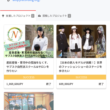
支援した
プロジェクト
投稿した
プロジェクト
3
1
産前産後・育児中の孤独をなくす、
【日本の新人モデルが挑戦！】世界
サブスク自然派スクール&サロンを
のファッションショーのステージを
作りたい
歩きたい
SUCCESS
SUCCESS
1,069,600JPY
終了
609,000JPY
終了