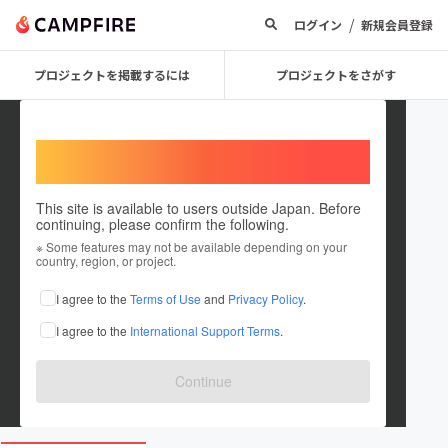
/
ログイン
新規会員登録
プロジェクトを掲載するには
プロジェクトをさがす
Welcome,
International users
This site is available to users outside Japan. Before
continuing, please confirm the following.
NPO法人 明日の神話保全継承機構
※ Some features may not be available depending on your
country, region, or project.
プロジェクトオーナー
I agree to the
Terms of Use
and
Privacy Policy
.
これまでに1件のプロジェクトを投稿しています
I agree to the
International Support Terms
.
在住国：日本
現在地：未設定
出身国：日本
出身地：未設定
Continue
www.asunoshinwa.or.jp/