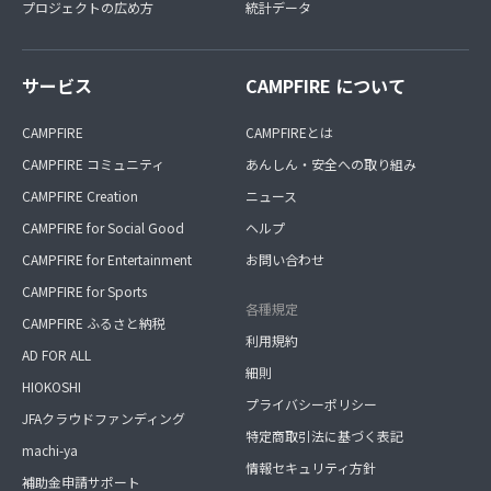
プロジェクトの広め方
統計データ
サービス
CAMPFIRE について
CAMPFIRE
CAMPFIREとは
CAMPFIRE コミュニティ
あんしん・安全への取り組み
CAMPFIRE Creation
ニュース
CAMPFIRE for Social Good
ヘルプ
CAMPFIRE for Entertainment
お問い合わせ
CAMPFIRE for Sports
各種規定
CAMPFIRE ふるさと納税
利用規約
AD FOR ALL
細則
HIOKOSHI
プライバシーポリシー
JFAクラウドファンディング
特定商取引法に基づく表記
machi-ya
情報セキュリティ方針
補助金申請サポート