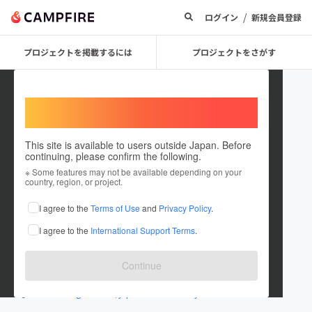
/
ログイン
新規会員登録
プロジェクトを掲載するには
プロジェクトをさがす
Welcome,
International users
This site is available to users outside Japan. Before
continuing, please confirm the following.
astroboshin
※ Some features may not be available depending on your
country, region, or project.
プロジェクトオーナー
I agree to the
Terms of Use
and
Privacy Policy
.
これまでに1件のプロジェクトを投稿しています
I agree to the
International Support Terms
.
在住国：日本
現在地：東京都
出身国：日本
出身地：未設定
Continue
japanboshinbeautyschool.com/
www.instagram.com/japan.boshin.beauty...