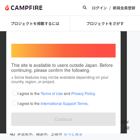
/
ログイン
新規会員登録
プロジェクトを掲載するには
プロジェクトをさがす
Welcome,
International users
This site is available to users outside Japan. Before
continuing, please confirm the following.
art_in_mino_2024
※ Some features may not be available depending on your
country, region, or project.
プロジェクトオーナー
I agree to the
Terms of Use
and
Privacy Policy
.
これまでに3回支援して1件のプロジェクトを投稿しています
I agree to the
International Support Terms
.
在住国：日本
現在地：未設定
出身国：日本
出身地：未設定
Continue
やきもののまち 東美濃を舞台にしたアートプロジェクト 【会期】2024
年10月18日（金） - 11月17日（日） 上記期間の金・土・日・祝日 【会
場】多治見市、瑞浪市、土岐市
もっと見る