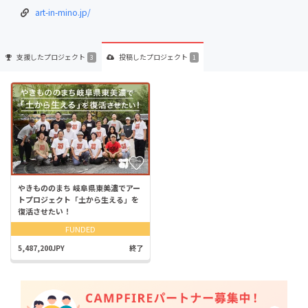
art-in-mino.jp/
支援した
プロジェクト
投稿した
プロジェクト
3
1
やきもののまち 岐阜県東美濃でアー
トプロジェクト「土から生える」を
復活させたい！
FUNDED
5,487,200JPY
終了