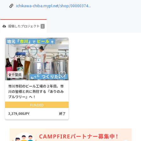
ichikawa-chiba.mypl.net/shop/00000374...
投稿した
プロジェクト
1
千葉県
市川市初のビール工場の２年目。市
川の皆様と共に熱狂する『ありのみ
ブルワリー』へ！
FUNDED
3,379,000JPY
終了