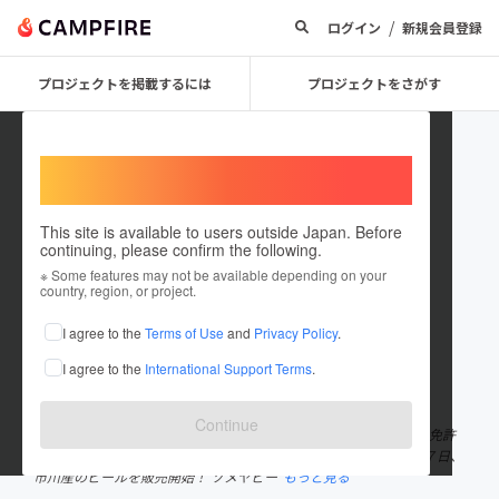
/
ログイン
新規会員登録
プロジェクトを掲載するには
プロジェクトをさがす
Welcome,
International users
This site is available to users outside Japan. Before
continuing, please confirm the following.
arinomibrewery
※ Some features may not be available depending on your
country, region, or project.
プロジェクトオーナー
I agree to the
Terms of Use
and
Privacy Policy
.
これまでに1回支援して1件のプロジェクトを投稿しています
I agree to the
International Support Terms
.
在住国：日本
現在地：千葉県
出身国：日本
出身地：千葉県
Continue
千葉県市川市のビール工場。 2024年３月、ビールと発泡酒の製造免許
を取得！ 2024年５月、市川産のビールを製造開始！ 2024年６月７日、
市川産のビールを販売開始！ ソメヤビー
もっと見る