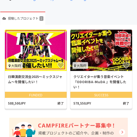
投稿した
プロジェクト
2
大阪府
大阪府
日韓演劇交流会2025〜ミックスジャ
クリエイターが集う音楽イベント
ム〜を開催したい！
『ODORIBA-MuDA 』を開催した
い！
FUNDED
SUCCESS
588,500JPY
終了
578,550JPY
終了