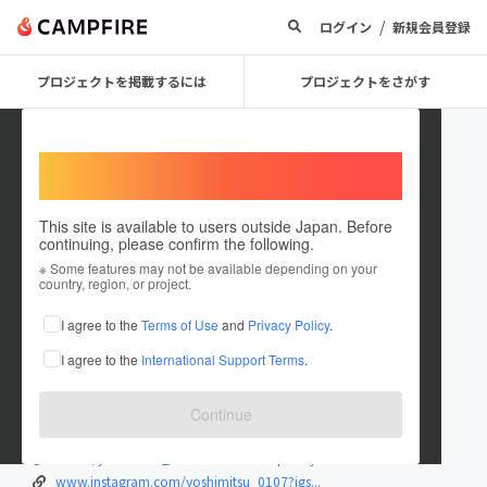
/
ログイン
新規会員登録
プロジェクトを掲載するには
プロジェクトをさがす
Welcome,
International users
This site is available to users outside Japan. Before
continuing, please confirm the following.
（株）APTEL
※ Some features may not be available depending on your
country, region, or project.
プロジェクトオーナー
I agree to the
Terms of Use
and
Privacy Policy
.
これまでに1回支援して2件のプロジェクトを投稿しています
I agree to the
International Support Terms
.
在住国：日本
現在地：大阪府
出身国：日本
出身地：大阪府
Continue
www.facebook.com/share/18sk443ToR/?mi...
x.com/yoshimitsu_0107?s=21&t=nuqzEULy...
www.instagram.com/yoshimitsu_0107?igs...