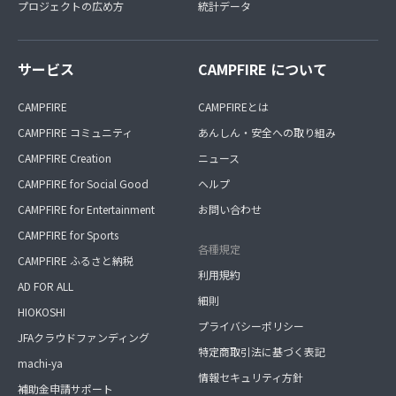
プロジェクトの広め方
統計データ
サービス
CAMPFIRE について
CAMPFIRE
CAMPFIREとは
CAMPFIRE コミュニティ
あんしん・安全への取り組み
CAMPFIRE Creation
ニュース
CAMPFIRE for Social Good
ヘルプ
CAMPFIRE for Entertainment
お問い合わせ
CAMPFIRE for Sports
各種規定
CAMPFIRE ふるさと納税
利用規約
AD FOR ALL
細則
HIOKOSHI
プライバシーポリシー
JFAクラウドファンディング
特定商取引法に基づく表記
machi-ya
情報セキュリティ方針
補助金申請サポート