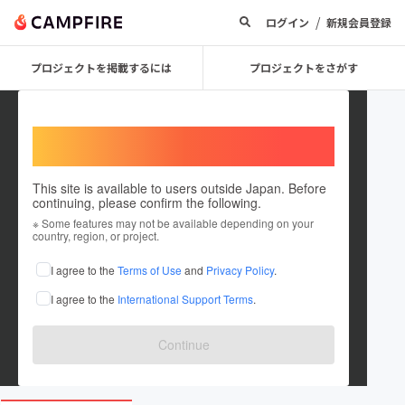
/
ログイン
新規会員登録
プロジェクトを掲載するには
プロジェクトをさがす
Welcome,
International users
This site is available to users outside Japan. Before
continuing, please confirm the following.
aomoribudougu
※ Some features may not be available depending on your
country, region, or project.
プロジェクトオーナー
I agree to the
Terms of Use
and
Privacy Policy
.
これまでに1件のプロジェクトを投稿しています
I agree to the
International Support Terms
.
在住国：日本
現在地：青森県
出身国：日本
出身地：青森県
Continue
budougu.jp/