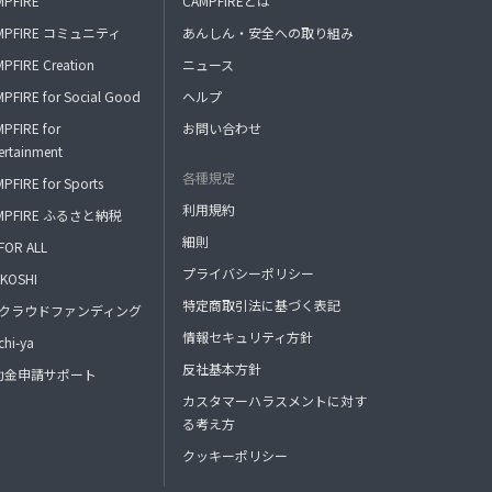
MPFIRE
CAMPFIREとは
MPFIRE コミュニティ
あんしん・安全への取り組み
PFIRE Creation
ニュース
PFIRE for Social Good
ヘルプ
PFIRE for
お問い合わせ
ertainment
各種規定
PFIRE for Sports
利用規約
MPFIRE ふるさと納税
細則
FOR ALL
プライバシーポリシー
KOSHI
特定商取引法に基づく表記
FAクラウドファンディング
情報セキュリティ方針
hi-ya
反社基本方針
助金申請サポート
カスタマーハラスメントに対す
る考え方
クッキーポリシー