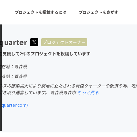
プロジェクトを掲載するには
プロジェクトをさがす
quarter
プロジェクトオーナー
ターン
注目の新着プロジェクト
募集終了が近いプロ
回支援して2件のプロジェクトを投稿しています
現在地：青森県
音楽
舞台・パフォーマンス
出身地：青森県
ルスの感染拡大により窮地に立たされる青森クォーターの救済の為、地
ゲーム・サービス開発
フード・飲食店
引き取り運営しています。 青森県青森市
もっと見る
書籍・雑誌出版
アニメ・漫画
quarter.com/
チャレンジ
ビューティー・ヘルス