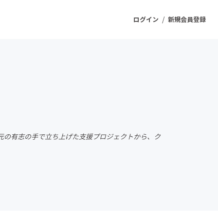
/
ログイン
新規会員登録
ジェクト
もうすぐ公開されます
プロダクト
元の有志の手で立ち上げた支援プロジェクトから、ク
ファッション
スポーツ
ケア
ソーシャルグッド