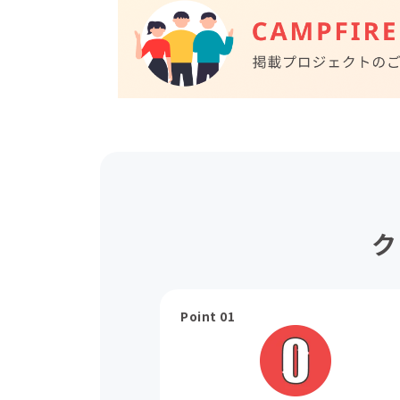
ク
Point 01