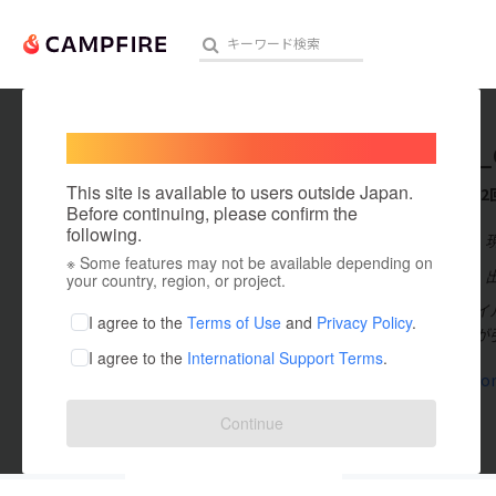
Welcome,
International users
aomori_
人気のプロジェクト
注目のリ
This site is available to users outside Japan.
これまでに2
Before continuing, please confirm the
following.
在住国：日本
※ Some features may not be available depending on
アート・写真
出身国：日本
your country, region, or project.
新型コロナウイ
テクノロジー・ガジェット
I agree to the
Terms of Use
and
Privacy Policy
.
ォーター本体が
I agree to the
International Support Terms
.
映像・映画
www.aomori
ビジネス・起業
Continue
まちづくり・地域活性化
投稿した
プロジェクト
2