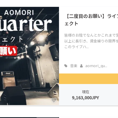
CAMPFIRE for Social Good
CAMPFIRE Creation
【二度目のお願い】ライブ
CAMPFIREふるさと納税
machi-ya
コミュニティ
ェクト
皆様のお陰でなんとかこれまで
以上に長引き、資金繰りの限界
このライブハ...
音楽
aomori_qu...
現在
9,163,000JPY