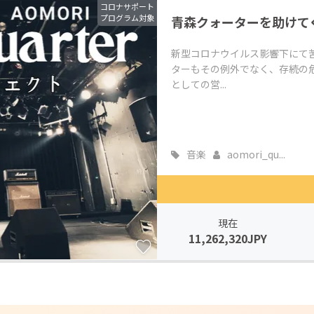
コロナサポート
プログラム対象
青森クォーターを助けて
新型コロナウイルス影響下にて
ターもその例外でなく、存続の
としての営...
音楽
aomori_qu...
現在
11,262,320JPY