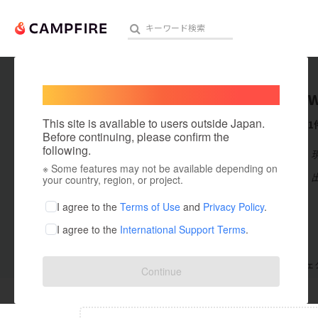
Welcome,
International users
amanoiw
人気のプロジェクト
注目のリ
This site is available to users outside Japan.
これまでに1
Before continuing, please confirm the
following.
在住国：日本
※ Some features may not be available depending on
アート・写真
出身国：日本
your country, region, or project.
テクノロジー・ガジェット
I agree to the
Terms of Use
and
Privacy Policy
.
I agree to the
International Support Terms
.
映像・映画
ビジネス・起業
支援した
プロジェクト
0
投稿した
プロジェ
Continue
まちづくり・地域活性化