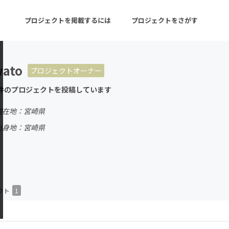
プロジェクトを掲載するには
プロジェクトをさがす
ato
プロジェクトオーナー
ターン
注目の新着プロジェクト
募集終了が近いプロ
件のプロジェクトを投稿しています
現在地：宮崎県
音楽
舞台・パフォーマンス
出身地：宮崎県
ゲーム・サービス開発
フード・飲食店
書籍・雑誌出版
アニメ・漫画
チャレンジ
ビューティー・ヘルス
クト
1