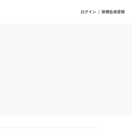
/
ログイン
新規会員登録
ジェクト
もうすぐ公開されます
プロダクト
ファッション
スポーツ
ケア
ソーシャルグッド