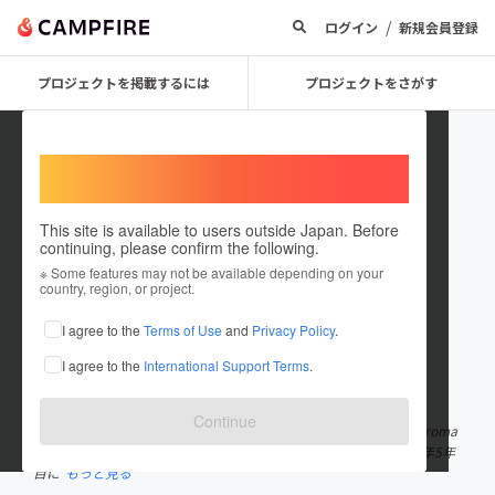
/
ログイン
新規会員登録
プロジェクトを掲載するには
プロジェクトをさがす
Welcome,
International users
This site is available to users outside Japan. Before
continuing, please confirm the following.
akiko_curatrice
※ Some features may not be available depending on your
country, region, or project.
プロジェクトオーナー
I agree to the
Terms of Use
and
Privacy Policy
.
これまでに4回支援して1件のプロジェクトを投稿しています
I agree to the
International Support Terms
.
在住国：日本
現在地：東京都
出身国：日本
出身地：佐賀県
Continue
アロマセラピスト波亜希子です。 東京国立で自宅サロンHolistic Aroma
Sal on&School curatrice主宰しています。 自宅サロン開業後で今年5年
目に
もっと見る