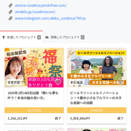
aroma-curatrice.jimdofree.com/
ameblo.jp/curatricecom/
www.instagram.com/akiko_curatrice/?hl=ja
支援した
プロジェクト
投稿した
プロジェクト
4
1
東京都
北海道
2025年2月14日初出版「願いも夢も
ビールでソーシャルイノベーショ
叶う！本当の脳の使い方」
ン！十勝の小さなブルワリーの大き
な奇跡への挑戦
SUCCESS
FUNDED
3,256,331JPY
終了
5,858,000JPY
終了