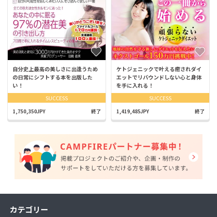
自分史上最高の美しさに出逢うため
ケトジェニックで叶える癒されダイ
の日常にシフトする本を出版した
エットでリバウンドしない心と身体
い！
を手に入れる！
SUCCESS
SUCCESS
1,750,350JPY
終了
1,419,485JPY
終了
カテゴリー