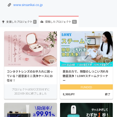
www.sinsankai.co.jp
支援した
プロジェクト
投稿した
プロジェクト
0
51
コンタクトレンズのお手入れに困っ
蒸気の力で、隙間のしつこい汚れを
ている？超音波ミニ洗浄ケースにお
徹底洗浄！LOMYスチームクリーナ
任せ！
ー
FUNDED
プロジェクトはSUCCESSせずに
2023-09-30に終了しました
8,980JPY
終了