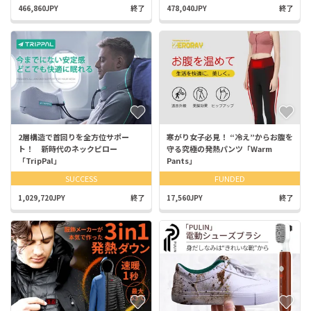
466,860JPY
終了
478,040JPY
終了
2層構造で首回りを全方位サポー
寒がり女子必見！ “冷え”からお腹を
ト！ 新時代のネックピロー
守る究極の発熱パンツ「Warm
「TripPal」
Pants」
SUCCESS
FUNDED
1,029,720JPY
終了
17,560JPY
終了