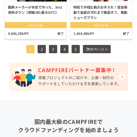
服飾メーカーが本気で作った、3in1
時短で手軽な靴のお手入れ！音波振
発熱ダウン【即暖1秒/最大53℃】
動で奥底の汚れまで徹底オフ、電動
シューズブラシ
SUCCESS
SUCCESS
9,690,380JPY
終了
1,664,480JPY
終了
1
2
3
4
5
次のページ >
国内最大級のCAMPFIREで
クラウドファンディングを始めましょう