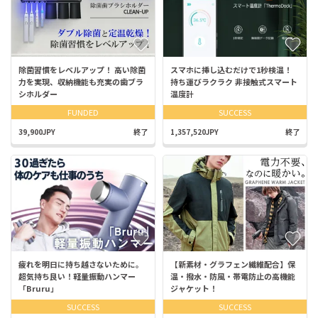
除菌習慣をレベルアップ！ 高い除菌
スマホに挿し込むだけで1秒検温！
力を実現、収納機能も充実の歯ブラ
持ち運びラクラク 非接触式スマート
シホルダー
温度計
FUNDED
SUCCESS
39,900JPY
終了
1,357,520JPY
終了
疲れを明日に持ち越さないために。
【新素材・グラフェン繊維配合】保
超気持ち良い！軽量振動ハンマー
温・撥水・防風・帯電防止の高機能
「Bruru」
ジャケット！
SUCCESS
SUCCESS