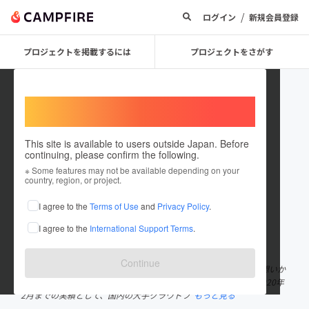
/
ログイン
新規会員登録
プロジェクトを掲載するには
プロジェクトをさがす
Welcome,
International users
This site is available to users outside Japan. Before
continuing, please confirm the following.
afu
※ Some features may not be available depending on your
country, region, or project.
プロジェクトオーナー
I agree to the
Terms of Use
and
Privacy Policy
.
これまでに51件のプロジェクトを投稿しています
I agree to the
International Support Terms
.
在住国：日本
現在地：大阪府
出身国：日本
出身地：大阪府
Continue
わたしたちは、みなさまに素晴らしい商品をお届けしたいという想いか
ら、2017年にクラウドファンディング事業を立ち上げました。 2020年
2月までの実績として、国内の大手クラウドフ
もっと見る