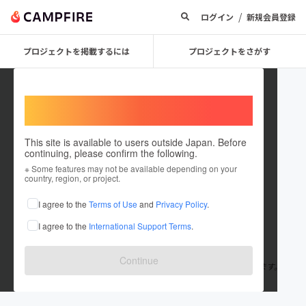
/
ログイン
新規会員登録
プロジェクトを掲載するには
プロジェクトをさがす
Welcome,
International users
This site is available to users outside Japan. Before
continuing, please confirm the following.
adachitakuya
※ Some features may not be available depending on your
country, region, or project.
プロジェクトオーナー
I agree to the
Terms of Use
and
Privacy Policy
.
これまでに7回支援して1件のプロジェクトを投稿しています
I agree to the
International Support Terms
.
在住国：日本
現在地：長崎県
出身国：日本
出身地：長崎県
Continue
長崎県佐世保市にて「カプセルホテルサウナサン」を運営しています。