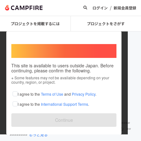
/
ログイン
新規会員登録
プロジェクトを掲載するには
プロジェクトをさがす
Welcome,
International users
This site is available to users outside Japan. Before
continuing, please confirm the following.
actcoin
※ Some features may not be available depending on your
country, region, or project.
プロジェクトオーナー
I agree to the
Terms of Use
and
Privacy Policy
.
これまでに1件のプロジェクトを投稿しています
I agree to the
International Support Terms
.
在住国：未設定
出身国：未設定
Continue
ソーシャルアクションカンパニー社が運用する「actcoin」です。 ====
======================= 「愛と勇気とお金の等価交換を実現」 ==
========
もっと見る