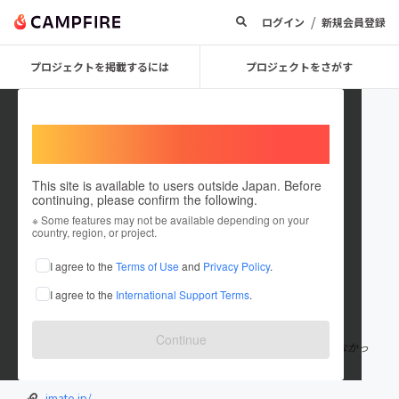
/
ログイン
新規会員登録
プロジェクトを掲載するには
プロジェクトをさがす
Welcome,
International users
This site is available to users outside Japan. Before
continuing, please confirm the following.
_IMATO_
※ Some features may not be available depending on your
country, region, or project.
プロジェクトオーナー
I agree to the
Terms of Use
and
Privacy Policy
.
これまでに2回支援して1件のプロジェクトを投稿しています
I agree to the
International Support Terms
.
在住国：日本
現在地：未設定
出身国：日本
出身地：未設定
Continue
2018年に、現役漁師が起業した水産加工会社です。 ”ありそうでなかっ
た” ”地域を大切に、発展に貢献”をこころがけ運営しています。
imato.jp/