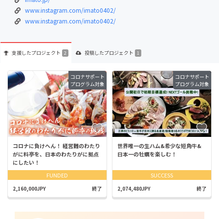
www.instagram.com/imato0402/
www.instagram.com/imato0402/
支援した
プロジェクト
投稿した
プロジェクト
2
1
コロナサポート
コロナサポート
プログラム対象
プログラム対象
コロナに負けへん！ 経営難のわたり
世界唯一の生ハム&希少な短角牛&
がに料亭を、日本のわたりがに拠点
日本一の牡蠣を楽しむ！
にしたい！
FUNDED
SUCCESS
2,160,000JPY
終了
2,074,480JPY
終了