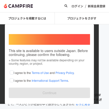
/
ログイン
新規会員登録
プロジェクトを掲載するには
プロジェクトをさがす
Welcome,
International users
This site is available to users outside Japan. Before
continuing, please confirm the following.
特定非営利活動法人 AFO
※ Some features may not be available depending on your
country, region, or project.
プロジェクトオーナー
I agree to the
Terms of Use
and
Privacy Policy
.
これまでに1件のプロジェクトを投稿しています
I agree to the
International Support Terms
.
在住国：日本
現在地：福岡県
出身国：日本
出身地：未設定
Continue
特定非営利活動法人AFOは、福岡県で障がい者就労移行支援や自立訓練
を行っているNPO法人です。 自立に向けた生活支援や就労サポートを通
して、一人ひとりが社会の中で自分らしく生きられ
もっと見る