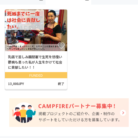
乳癌で苦しみ腸閉塞で生死を彷徨い
鬱病も患った私が人生をかけて社会
に貢献したい！！
FUNDED
13,000JPY
終了