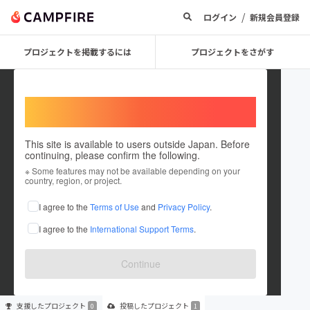
/
ログイン
新規会員登録
プロジェクトを掲載するには
プロジェクトをさがす
Welcome,
International users
This site is available to users outside Japan. Before
continuing, please confirm the following.
Yumikoyasui
※ Some features may not be available depending on your
country, region, or project.
プロジェクトオーナー
I agree to the
Terms of Use
and
Privacy Policy
.
これまでに1件のプロジェクトを投稿しています
I agree to the
International Support Terms
.
在住国：未設定
出身国：未設定
Continue
支援した
プロジェクト
投稿した
プロジェクト
0
1