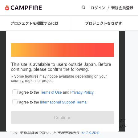
/
ログイン
新規会員登録
プロジェクトを掲載するには
プロジェクトをさがす
Welcome,
International users
This site is available to users outside Japan. Before
continuing, please confirm the following.
渡辺 督郎
※ Some features may not be available depending on your
country, region, or project.
プロジェクトオーナー
I agree to the
Terms of Use
and
Privacy Policy
.
これまでに1件のプロジェクトを投稿しています
I agree to the
International Support Terms
.
在住国：日本
現在地：長崎県
出身国：日本
出身地：長崎県
Continue
1957年雪浦生まれ。小学校から高校まで長崎市。1983年10月から3年
間青年海外協力隊としてソロモン諸島で活動。1987年4月に雪浦にUタ
ーン。学習塾経営の傍ら、10年間無農薬有
もっと見る