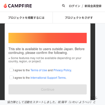
/
ログイン
新規会員登録
プロジェクトを掲載するには
プロジェクトをさがす
Welcome,
International users
This site is available to users outside Japan. Before
continuing, please confirm the following.
祝陽平/宮城県・山元町地域おこし
※ Some features may not be available depending on your
country, region, or project.
協力隊
I agree to the
Terms of Use
and
Privacy Policy
.
プロジェクトオーナー
I agree to the
International Support Terms
.
これまでに2回支援して1件のプロジェクトを投稿しています
在住国：日本
現在地：未設定
Continue
出身国：日本
出身地：未設定
皆さま、はじめまして！ 2025年7月より、宮城県・山元町の地域おこし
協力隊として活動をスタートしました、祝 陽平（いわい ようへい）と