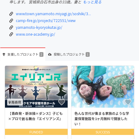
申します。 宮城県白石市出身の33歳。妻と
もっと見る
www.town.yamamoto.miyagi.jp/soshiki/3...
camp-fire.jp/projects/722551/view
yamamoto-kyoryokutai.jp/
www.one-academy.jp/
支援した
プロジェクト
投稿した
プロジェクト
2
1
青森県
【青森発・新体操×ダンス】子ども
色んな世代が集まる家族のような学
×プロで創る舞台『エイリアンズ』
童保育施設を1ヶ月無料で開放した
い！
FUNDED
SUCCESS