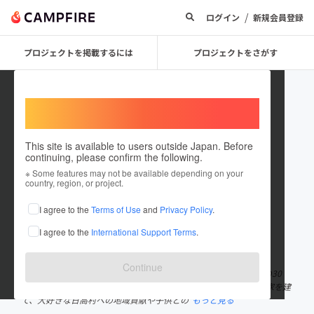
/
ログイン
新規会員登録
プロジェクトを掲載するには
プロジェクトをさがす
Welcome,
International users
This site is available to users outside Japan. Before
continuing, please confirm the following.
Yasuoka W
※ Some features may not be available depending on your
country, region, or project.
プロジェクトオーナー
I agree to the
Terms of Use
and
Privacy Policy
.
これまでに1回支援して3件のプロジェクトを投稿しています
I agree to the
International Support Terms
.
在住国：日本
現在地：高知県
出身国：日本
出身地：高知県
Continue
代表：川村紀文 〜自己紹介〜 1994年日高村生まれ、日高村育ちの30
歳、現在は1児のパパをしております。 2020年に日高村へ新しく家を建
て、大好きな日高村への地域貢献や子供との
もっと見る