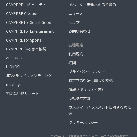
CAMPFIRE コミュニティ
あんしん・安全への取り組み
CAMPFIRE Creation
ニュース
CAMPFIRE for Social Good
ヘルプ
CAMPFIRE for Entertainment
お問い合わせ
CAMPFIRE for Sports
各種規定
CAMPFIRE ふるさと納税
利用規約
AD FOR ALL
細則
HIOKOSHI
プライバシーポリシー
JFAクラウドファンディング
特定商取引法に基づく表記
machi-ya
情報セキュリティ方針
補助金申請サポート
反社基本方針
カスタマーハラスメントに対する考え
方
クッキーポリシー
「QRコード」は株式会社デンソーウェーブの登録商標です。