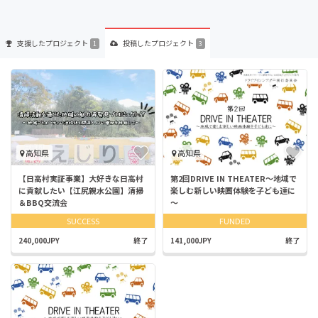
支援した
プロジェクト
投稿した
プロジェクト
1
3
高知県
高知県
【日高村実証事業】大好きな日高村
第2回DRIVE IN THEATER～地域で
に貢献したい【江尻親水公園】清掃
楽しむ新しい映画体験を子ども達に
＆BBQ交流会
～
SUCCESS
FUNDED
240,000JPY
終了
141,000JPY
終了