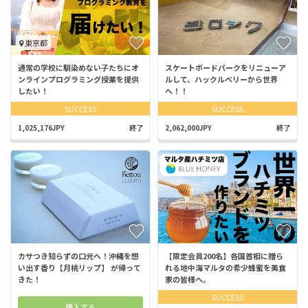
東京都
通常の学校に馴染めない子たちにオ
スケートボードパークをリニューア
ンラインプログラミング授業を提供
ルして、ハックルベリーから世界
したい！
へ！！
SUCCESS
SUCCESS
1,025,176JPY
終了
2,062,000JPY
終了
カサつき知らずの口元へ！沖縄を想
【限定会員200名】各国首相に贈ら
い出す香り【月桃リップ】 が帰って
れる地中海マルタの希少蜂蜜を美食
きた！
家の皆様へ。
SUCCESS
購入する