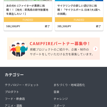
あの元K-1ファイターが農家に挑
サイクリングの新しい遊び方に挑
戦！！【地元：郡馬県の耕作放棄地
戦！「サイクルボール 日本7大1周へ
を再生したい！】
の挑戦」
FUNDED
FUNDED
580,500JPY
終了
385,500JPY
終了
カテゴリー
テクノロジー・ガジェット
まちづくり・地域活性化
プロダクト
音楽
フード・飲食店
チャレンジ
アニメ・漫画
スポーツ