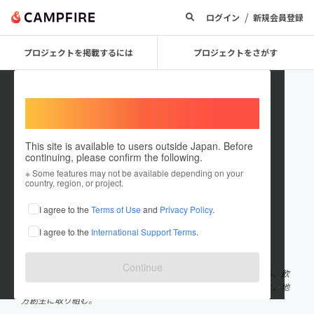
/
ログイン
新規会員登録
プロジェクトを掲載するには
プロジェクトをさがす
Welcome,
International users
This site is available to users outside Japan. Before
continuing, please confirm the following.
YOSHIFUMI Yamauchi
※ Some features may not be available depending on your
country, region, or project.
プロジェクトオーナー
I agree to the
Terms of Use
and
Privacy Policy
.
これまでに11回支援して1件のプロジェクトを投稿しています
I agree to the
International Support Terms
.
在住国：日本
現在地：高知県
出身国：日本
出身地：未設定
Continue
2022年4月、養鶏場を事業承継し高知県四万十町に移住。その傍ら、飲
食店やスポーツイベントなど、四万十町での新たな事業立ち上げと、地
方創生に取り組む。