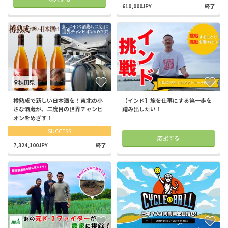
610,000JPY
終了
秋田県
樽熟成で新しい日本酒を！東北の小
【インド】旅を仕事にする第一歩を
さな酒蔵が、二度目の世界チャンピ
踏み出したい！
オンをめざす！
SUCCESS
応援する
7,324,100JPY
終了