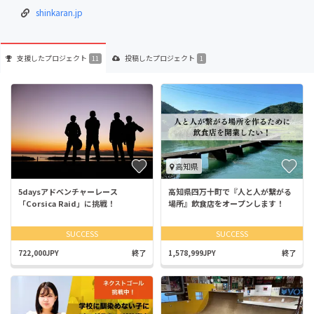
shinkaran.jp
支援した
プロジェクト
投稿した
プロジェクト
11
1
高知県
5daysアドベンチャーレース
高知県四万十町で『人と人が繋がる
「Corsica Raid」に挑戦！
場所』飲食店をオープンします！
SUCCESS
SUCCESS
722,000JPY
終了
1,578,999JPY
終了