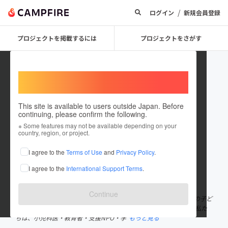
/
ログイン
新規会員登録
プロジェクトを掲載するには
プロジェクトをさがす
Welcome,
International users
This site is available to users outside Japan. Before
continuing, please confirm the following.
WonderMeta
※ Some features may not be available depending on your
country, region, or project.
プロジェクトオーナー
I agree to the
Terms of Use
and
Privacy Policy
.
これまでに1回支援して1件のプロジェクトを投稿しています
I agree to the
International Support Terms
.
在住国：日本
現在地：香川県
出身国：日本
出身地：神奈川県
Continue
WonderMeta（ワンダーメタ）は、「新しい技術を使って 闘病中の子ど
もたちに わくわくを」をモットーに活動するプロジェクトです。 私た
ちは、小児科医・教育者・支援NPO・学
もっと見る