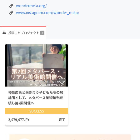
wondermeta.org/
www.instagram.com/wonder_meta/
投稿した
プロジェクト
1
慢性疾患と向き合う子どもたちの居
場所として、メタバース美術館を継
続し第2回開催へ
SUCCESS
2,079,077JPY
終了