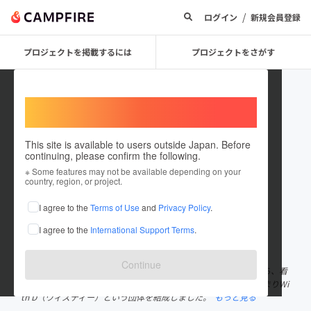
/
ログイン
新規会員登録
プロジェクトを掲載するには
プロジェクトをさがす
Welcome,
International users
This site is available to users outside Japan. Before
continuing, please confirm the following.
WithD(ｳｨｽﾞﾃﾞｨｰ)
※ Some features may not be available depending on your
country, region, or project.
プロジェクトオーナー
I agree to the
Terms of Use
and
Privacy Policy
.
これまでに1件のプロジェクトを投稿しています
I agree to the
International Support Terms
.
在住国：日本
現在地：未設定
出身国：日本
出身地：未設定
Continue
認知症とともに生きていく優しい世界の実現したいという願いから、看
護師・介護士といった医療従事者という２つの面を持つ３人が集まりWi
th D（ウィズディー）という団体を結成しました。
もっと見る