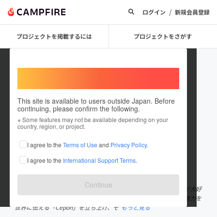
/
ログイン
新規会員登録
プロジェクトを掲載するには
プロジェクトをさがす
Welcome,
International users
This site is available to users outside Japan. Before
continuing, please confirm the following.
Washida Rumi
※ Some features may not be available depending on your
country, region, or project.
プロジェクトオーナー
I agree to the
Terms of Use
and
Privacy Policy
.
これまでに1回支援して1件のプロジェクトを投稿しています
I agree to the
International Support Terms
.
在住国：日本
現在地：茨城県
出身国：日本
出身地：茨城県
Continue
高校1年生 / CEPON株式会社代表取締役 私の夢は「世界中に日本が大好
きな人を増やすこと」です。 この夢を叶えるために、昨年日本の魅力を
世界に伝える「Cepon」を立ち上げ、そ
もっと見る