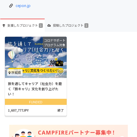
cepon.jp
支援した
プロジェクト
投稿した
プロジェクト
1
1
コロナサポート
プログラム対象
茨城県
旅を通してキャリア（社会力）を磨
く『旅キャリ』文化を創り上げた
い！
FUNDED
1,607,777JPY
終了