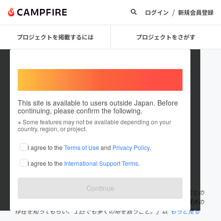
/
ログイン
新規会員登録
プロジェクトを掲載するには
プロジェクトをさがす
Welcome,
International users
This site is available to users outside Japan. Before
continuing, please confirm the following.
WanTime
※ Some features may not be available depending on your
country, region, or project.
プロジェクトオーナー
I agree to the
Terms of Use
and
Privacy Policy
.
これまでに1件のプロジェクトを投稿しています
I agree to the
International Support Terms
.
在住国：日本
現在地：神奈川県
出身国：日本
出身地：神奈川県
Continue
私達は、「犬と暮らしたいと思う人をより多く増やすこと。」「犬との
暮らしの中での困りごとをワンストップで解決すること。」「保護犬の
存在を知ってもらい、１匹でも多くの命を救うこと。」以
もっと見る