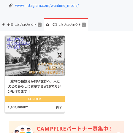
www.instagram.com/wantime_media/
支援した
プロジェクト
投稿した
プロジェクト
0
1
【動物の殺処分が無い世界へ】人と
犬との暮らしに貢献するWEBマガジ
ンを作ります！
FUNDED
1,600,000JPY
終了