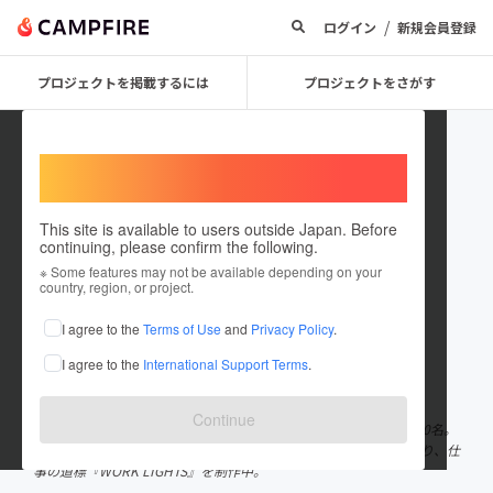
/
ログイン
新規会員登録
プロジェクトを掲載するには
プロジェクトをさがす
Welcome,
International users
This site is available to users outside Japan. Before
continuing, please confirm the following.
佐野匠（WORKLIGHTS）
※ Some features may not be available depending on your
country, region, or project.
プロジェクトオーナー
I agree to the
Terms of Use
and
Privacy Policy
.
これまでに1件のプロジェクトを投稿しています
I agree to the
International Support Terms
.
在住国：日本
現在地：茨城県
出身国：日本
出身地：未設定
Continue
「関わる人すべてが豊かになる本づくり」を目指す茨城ゆかりの10名。
ライター、デザイナー、編集者、PR。それぞれの専門性を持ち寄り、仕
事の道標『WORK LIGHTS』を制作中。