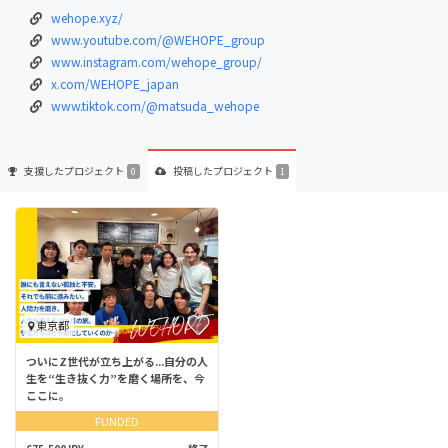
wehope.xyz/
www.youtube.com/@WEHOPE_group
www.instagram.com/wehope_group/
x.com/WEHOPE_japan
www.tiktok.com/@matsuda_wehope
支援した
プロジェクト
投稿した
プロジェクト
0
1
東京都
ついにZ世代が立ち上がる...自分の人
生を“生き抜く力”を磨く場所を、今
ここに。
FUNDED