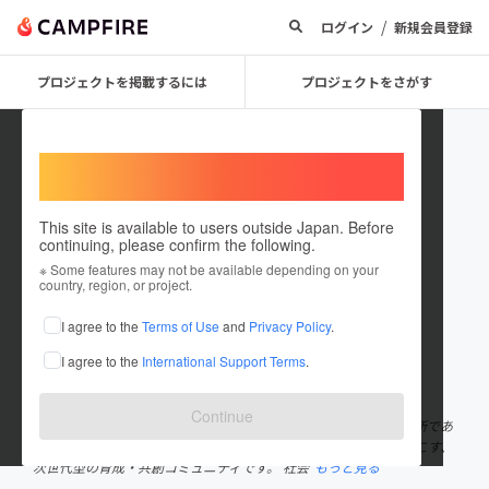
/
ログイン
新規会員登録
プロジェクトを掲載するには
プロジェクトをさがす
Welcome,
International users
This site is available to users outside Japan. Before
continuing, please confirm the following.
WEHOPE
※ Some features may not be available depending on your
country, region, or project.
プロジェクトオーナー
I agree to the
Terms of Use
and
Privacy Policy
.
これまでに1件のプロジェクトを投稿しています
I agree to the
International Support Terms
.
在住国：日本
現在地：東京都
出身国：日本
出身地：東京都
Continue
WEHOPEは、「今この瞬間を生き、人間力を共に育んでいく」場所であ
りたい。 そして、集まる人間が社会を動かすイノベーションを起こす、
次世代型の育成・共創コミュニティです。 社会
もっと見る