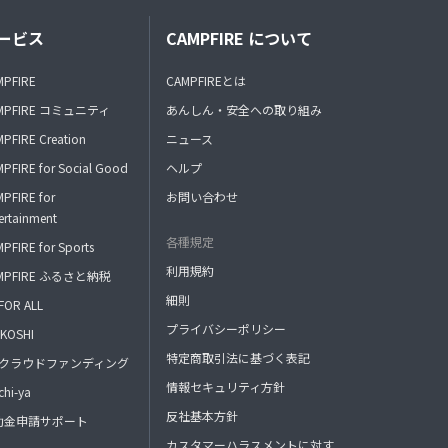
ービス
CAMPFIRE について
MPFIRE
CAMPFIREとは
MPFIRE コミュニティ
あんしん・安全への取り組み
PFIRE Creation
ニュース
PFIRE for Social Good
ヘルプ
PFIRE for
お問い合わせ
ertainment
各種規定
PFIRE for Sports
利用規約
MPFIRE ふるさと納税
細則
FOR ALL
プライバシーポリシー
KOSHI
特定商取引法に基づく表記
FAクラウドファンディング
情報セキュリティ方針
hi-ya
反社基本方針
助金申請サポート
カスタマーハラスメントに対す