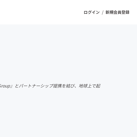
/
ログイン
新規会員登録
ジェクト
もうすぐ公開されます
プロダクト
atre Group』とパートナーシップ提携を結び、地球上で起
ファッション
スポーツ
ケア
ソーシャルグッド