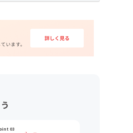
ょう
oint 03