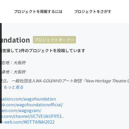
プロジェクトを掲載するには
プロジェクトをさがす
ndation
プロジェクトオーナー
ターン
注目の新着プロジェクト
募集終了が近いプロ
回支援して2件のプロジェクトを投稿しています
現在地：大阪府
音楽
舞台・パフォーマンス
出身地：大阪府
日設立。 一般社団法人WA-GOはNYのアート財団『New Heritage The
ゲーム・サービス開発
フード・飲食店
な
もっと見る
書籍・雑誌出版
アニメ・漫画
ation.com/wagofoundation
k.com/wagofoundationofficial/
チャレンジ
ビューティー・ヘルス
gram.com/wagogram/
e.com/channel/UC7VEUkUFIYX3...
ti-web.com/MOTTAINAI2022