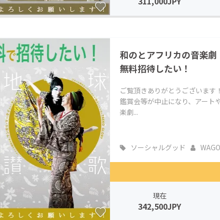
311,000JPY
和のとアフリカの音楽劇【
無料招待したい！
ご覧頂きありがとうございます！シ
鑑賞会等が中止になり、アート
楽劇...
ソーシャルグッド
WAGOF
現在
342,500JPY