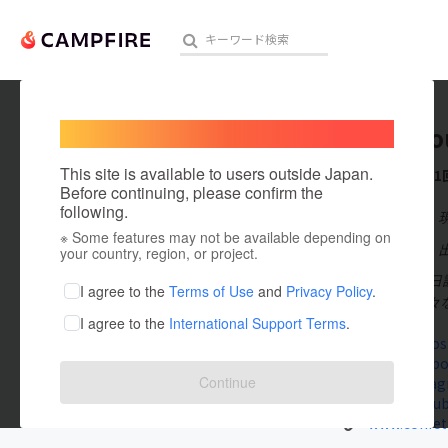
Welcome,
International users
WAGOFou
人気のプロジェクト
注目のリ
This site is available to users outside Japan.
これまでに1
Before continuing, please confirm the
following.
在住国：日本
※ Some features may not be available depending on
アート・写真
出身国：日本
your country, region, or project.
2021年4月30
テクノロジー・ガジェット
I agree to the
Terms of Use
and
Privacy Policy
.
こっている様々
I agree to the
International Support Terms
.
映像・映画
www.wagosn
www.faceboo
ビジネス・起業
Continue
www.insta
www.youtub
まちづくり・地域活性化
www.confet