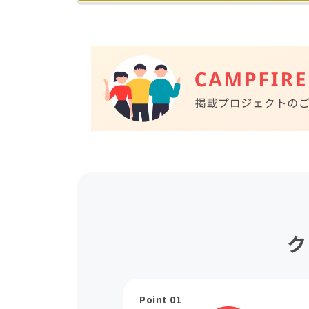
ク
Point 01