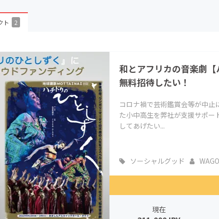
CAMPFIRE for Social Good
CAMPFIRE Creation
クト
2
CAMPFIREふるさと納税
machi-ya
コミュニティ
和とアフリカの音楽劇【
無料招待したい！
コロナ禍で芸術鑑賞会等が中止
た小中高生を弊社が支援サポー
してあげたい...
ソーシャルグッド
WAGOF
現在