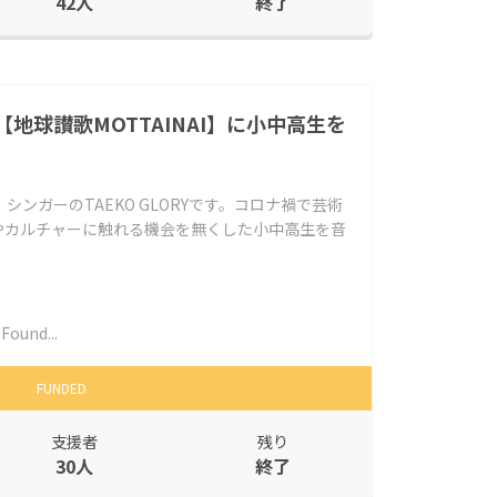
42人
終了
地球讃歌MOTTAINAI】に小中高生を
ンガーのTAEKO GLORYです。コロナ禍で芸術
やカルチャーに触れる機会を無くした小中高生を音
ound...
FUNDED
支援者
残り
30人
終了