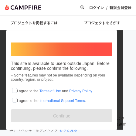
/
ログイン
新規会員登録
プロジェクトを掲載するには
プロジェクトをさがす
Welcome,
International users
This site is available to users outside Japan. Before
continuing, please confirm the following.
VILLAGE INC
※ Some features may not be available depending on your
country, region, or project.
プロジェクトオーナー
I agree to the
Terms of Use
and
Privacy Policy
.
これまでに4件のプロジェクトを投稿しています
I agree to the
International Support Terms
.
在住国：日本
現在地：静岡県
出身国：未設定
Continue
伊豆を拠点に全国で「人の集う場」を仕掛けています！ ・2012年より
１日１組限定のキャンプ場「AQUA VILLAGE」「REN VILLAGE」を運営
中！ ・ベルギーのテントブラ
もっと見る