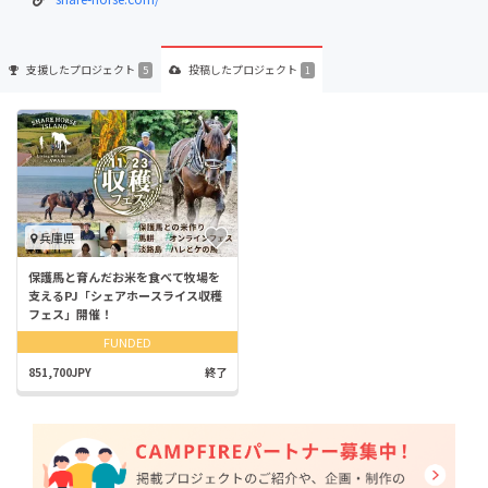
支援した
プロジェクト
投稿した
プロジェクト
5
1
兵庫県
保護馬と育んだお米を食べて牧場を
支えるPJ「シェアホースライス収穫
フェス」開催！
FUNDED
851,700JPY
終了