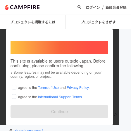
/
ログイン
新規会員登録
プロジェクトを掲載するには
プロジェクトをさがす
Welcome,
International users
This site is available to users outside Japan. Before
continuing, please confirm the following.
VEN_SHARE_HORSE
※ Some features may not be available depending on your
country, region, or project.
プロジェクトオーナー
I agree to the
Terms of Use
and
Privacy Policy
.
これまでに5回支援して1件のプロジェクトを投稿しています
I agree to the
International Support Terms
.
在住国：日本
現在地：兵庫県
出身国：日本
出身地：大阪府
Continue
淡路島で馬とのくらしを分かち合う交流牧場「シェアホースアイラン
ド」を運営しています。
share-horse.com/