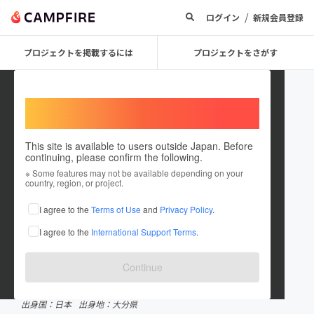
/
ログイン
新規会員登録
プロジェクトを掲載するには
プロジェクトをさがす
Welcome,
International users
This site is available to users outside Japan. Before
continuing, please confirm the following.
UenchiProject
※ Some features may not be available depending on your
country, region, or project.
プロジェクトオーナー
I agree to the
Terms of Use
and
Privacy Policy
.
これまでに1件のプロジェクトを投稿しています
I agree to the
International Support Terms
.
CAMPFIREクラウドファンディングアワード受賞履歴
2017 【大賞】GOLD賞
Continue
在住国：日本
現在地：大分県
出身国：日本
出身地：大分県