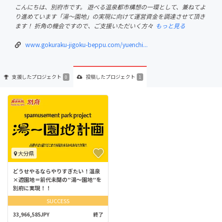
こんにちは、別府市です。 遊べる温泉都市構想の一環として、兼ねてよ
り進めています「湯〜園地」の実現に向けて運営資金を調達させて頂き
ます！ 折角の機会ですので、ご支援いただいく方々
もっと見る
www.gokuraku-jigoku-beppu.com/yuenchi...
支援した
プロジェクト
投稿した
プロジェクト
0
1
大分県
どうせやるならやりすぎたい！温泉
×遊園地＝前代未聞の”湯～園地”を
別府に実現！！
SUCCESS
33,966,585JPY
終了