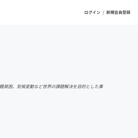
/
ログイン
新規会員登録
ジェクト
もうすぐ公開されます
プロダクト
飢餓貧困、気候変動など世界の課題解決を目的とした事
ファッション
スポーツ
ケア
ソーシャルグッド