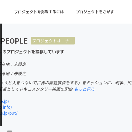
プロジェクトを掲載するには
プロジェクトをさがす
_PEOPLE
プロジェクトオーナー
ターン
注目の新着プロジェクト
募集終了が近いプロ
件のプロジェクトを投稿しています
現在地：未設定
音楽
舞台・パフォーマンス
出身地：未設定
業。「人と人をつないで世界の課題解決をする」をミッションに、戦争、
ゲーム・サービス開発
フード・飲食店
事業としてドキュメンタリー映画の配給
もっと見る
書籍・雑誌出版
アニメ・漫画
e.jp/
.info/
チャレンジ
ビューティー・ヘルス
e.jp/put/