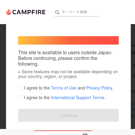
Welcome,
International users
UNITED
人気のプロジェクト
注目のリ
This site is available to users outside Japan.
これまでに1
Before continuing, please confirm the
following.
在住国：日本
※ Some features may not be available depending on
アート・写真
出身国：日本
your country, region, or project.
2002年に創
テクノロジー・ガジェット
I agree to the
Terms of Use
and
Privacy Policy
.
業を展開。主な
I agree to the
International Support Terms
.
映像・映画
unitedpeopl
www.cinemo
ビジネス・起業
Continue
unitedpeopl
まちづくり・地域活性化