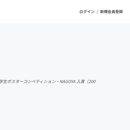
/
ログイン
新規会員登録
ジェクト
もうすぐ公開されます
プロダクト
生ポスターコンペティション・NAGOYA 入賞（200
ファッション
スポーツ
ケア
ソーシャルグッド