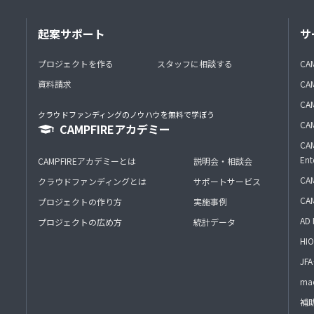
起案サポート
サ
プロジェクトを作る
スタッフに相談する
CA
資料請求
CA
CAM
クラウドファンディングのノウハウを無料で学ぼう
CAM
CAMPFIREアカデミー
CAM
Ent
CAMPFIREアカデミーとは
説明会・相談会
CAM
クラウドファンディングとは
サポートサービス
CA
プロジェクトの作り方
実施事例
AD 
プロジェクトの広め方
統計データ
HIO
J
mac
補