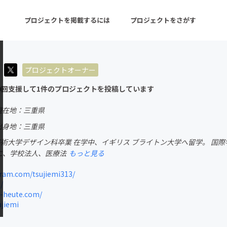
プロジェクトを掲載するには
プロジェクトをさがす
プロジェクトオーナー
ターン
注目の新着プロジェクト
募集終了が近いプロ
0回支援して1件のプロジェクトを投稿しています
現在地：三重県
音楽
舞台・パフォーマンス
出身地：三重県
屋芸術大学デザイン科卒業 在学中、イギリス ブライトン大学へ留学。 国際学
ゲーム・サービス開発
フード・飲食店
でに、学校法人、医療法
もっと見る
書籍・雑誌出版
アニメ・漫画
ram.com/tsujiemi313/
/
チャレンジ
ビューティー・ヘルス
-heute.com/
ujiemi