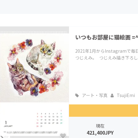
CAMPFIRE for Social Good
CAMPFIRE Creation
CAMPFIREふるさと納税
machi-ya
コミュニティ
いつもお部屋に猫絵画 =
2021年1月からInstagra
つじえみ。 つじえみ描き下ろしの
アート・写真
TsujiEmi
現在
421,400JPY