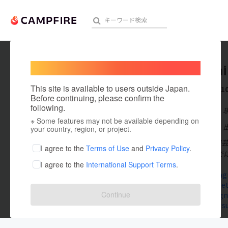
Welcome,
International users
TsujiEmi
人気のプロジェクト
注目のリ
This site is available to users outside Japan.
これまでに1
Before continuing, please confirm the
following.
在住国：日本
※ Some features may not be available depending on
アート・写真
出身国：日本
your country, region, or project.
2004年 名古
テクノロジー・ガジェット
I agree to the
Terms of Use
and
Privacy Policy
.
3年） これま
I agree to the
International Support Terms
.
映像・映画
www.instag
tsujiemi.net
ビジネス・起業
Continue
www.design
suzuri.jp/ts
まちづくり・地域活性化