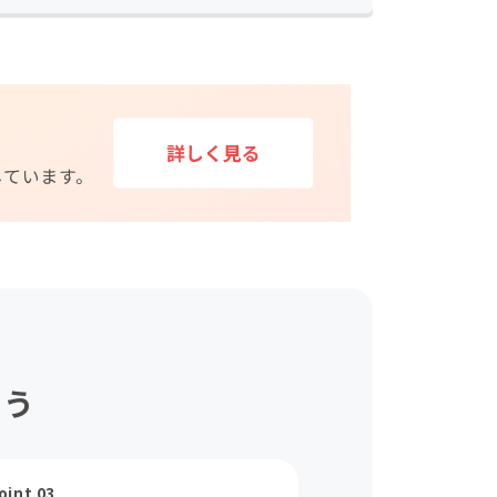
ょう
oint 03