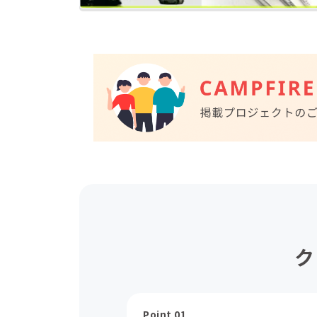
ク
Point 01