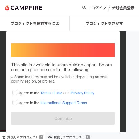
/
ログイン
新規会員登録
プロジェクトを掲載するには
プロジェクトをさがす
Welcome,
International users
This site is available to users outside Japan. Before
continuing, please confirm the following.
TsubasaFuji
※ Some features may not be available depending on your
country, region, or project.
プロジェクトオーナー
I agree to the
Terms of Use
and
Privacy Policy
.
これまでに1件のプロジェクトを投稿しています
I agree to the
International Support Terms
.
在住国：未設定
出身国：未設定
Continue
支援した
プロジェクト
投稿した
プロジェクト
0
1