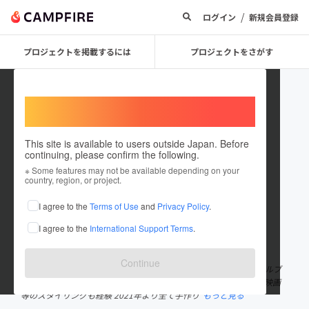
/
ログイン
新規会員登録
プロジェクトを掲載するには
プロジェクトをさがす
Welcome,
International users
This site is available to users outside Japan. Before
continuing, please confirm the following.
Tokio Kimura
※ Some features may not be available depending on your
country, region, or project.
プロジェクトオーナー
I agree to the
Terms of Use
and
Privacy Policy
.
これまでに1件のプロジェクトを投稿しています
I agree to the
International Support Terms
.
在住国：日本
現在地：千葉県
出身国：日本
出身地：千葉県
Continue
千葉県柏市在住 文化服装学院卒業後 様々な物作りの工場やアパレルブ
ランドにて経験を積みながら 坂道系アイドルなどのの衣装作りや 映画
等のスタイリングも経験 2021年より全て手作り
もっと見る