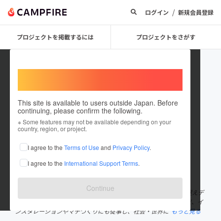
/
ログイン
新規会員登録
プロジェクトを掲載するには
プロジェクトをさがす
Welcome,
International users
This site is available to users outside Japan. Before
continuing, please confirm the following.
TiDi
※ Some features may not be available depending on your
country, region, or project.
プロジェクトオーナー
I agree to the
Terms of Use
and
Privacy Policy
.
これまでに1件のプロジェクトを投稿しています
I agree to the
International Support Terms
.
在住国：日本
現在地：愛知県
出身国：日本
出身地：愛知県
Continue
伊藤孝紀研究室は、家具からインテリア、建築等を一つの環境と捉えデ
ザインの研究と実践を行っています。行政・企業市民を巻き込んだ、イ
ンスタレーションやマチづくりにも従事し、社会・世界に
もっと見る