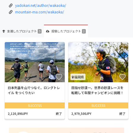
yadokari.net/author/wakaoka/
mountain-ma.com/wakaoka/
支援した
プロジェクト
投稿した
プロジェクト
5
2
福岡県
日本列島を山でつなぐ。ロングトレ
目指せ砂漠一。世界の砂漠レースを
イル をつくりたい
転戦して年間チャンピオンに挑戦！
SUCCESS
SUCCESS
2,120,890JPY
終了
2,979,500JPY
終了