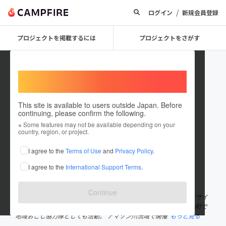
/
ログイン
新規会員登録
プロジェクトを掲載するには
プロジェクトをさがす
Welcome,
International users
This site is available to users outside Japan. Before
continuing, please confirm the following.
Takuya Wakaoka
※ Some features may not be available depending on your
country, region, or project.
プロジェクトオーナー
I agree to the
Terms of Use
and
Privacy Policy
.
これまでに5回支援して2件のプロジェクトを投稿しています
I agree to the
International Support Terms
.
在住国：日本
現在地：福岡県
出身国：日本
出身地：石川県
Continue
石川県出身。元新聞記者で、現在は地域メディアの運営やニュースサイ
トのディレクションに携わっています。福岡の東のはしにある上毛町で
地域おこし協力隊としても活動。 アマゾン川流域で開催
もっと見る