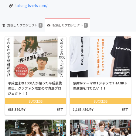
talking-tshirts.com/
支援した
プロジェクト
投稿した
プロジェクト
2
8
平成生まれ1000人が撮った平成最後
感謝がテーマのTシャツでTHANKS
の日。クラファン限定の写真展プロ
の連鎖を作りたい！ !
ジェクト！！
SUCCESS
SUCCESS
683,380JPY
終了
1,168,450JPY
終了