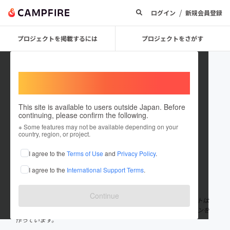
/
ログイン
新規会員登録
プロジェクトを掲載するには
プロジェクトをさがす
Welcome,
International users
This site is available to users outside Japan. Before
continuing, please confirm the following.
Takingtshirts
※ Some features may not be available depending on your
country, region, or project.
プロジェクトオーナー
I agree to the
Terms of Use
and
Privacy Policy
.
これまでに2回支援して8件のプロジェクトを投稿しています
I agree to the
International Support Terms
.
在住国：日本
現在地：東京都
出身国：日本
出身地：東京都
Continue
高校の同級生2人で始まった「喋るTシャツ」ブランド。 コンセプトは
コミュニケーション、Tシャツから始まる新しいコミュニケーションを
作っています。