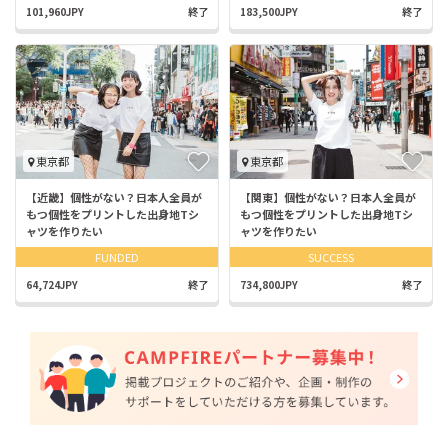
101,960JPY
終了
183,500JPY
終了
東京都
東京都
【近畿】個性がない？日本人全員が
【関東】個性がない？日本人全員が
もつ個性をプリントした出身地Tシ
もつ個性をプリントした出身地Tシ
ャツを作りたい
ャツを作りたい
FUNDED
SUCCESS
64,724JPY
終了
734,800JPY
終了