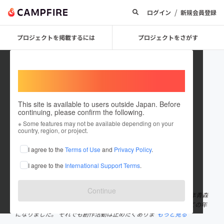
/
ログイン
新規会員登録
プロジェクトを掲載するには
プロジェクトをさがす
Welcome,
International users
This site is available to users outside Japan. Before
continuing, please confirm the following.
Takenami Hiroo
※ Some features may not be available depending on your
country, region, or project.
プロジェクトオーナー
I agree to the
Terms of Use
and
Privacy Policy
.
これまでに1件のプロジェクトを投稿しています
I agree to the
International Support Terms
.
在住国：日本
現在地：青森県
出身国：日本
出身地：青森県
Continue
私は青森ねぶた祭のねぶた制作を30年余り続けておりますが、今年青森
ねぶた祭が中止になり大型ねぶたを制作することができない初めての年
になりました。 それでも創作活動は止めたくありま
もっと見る