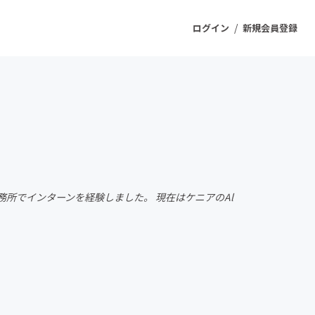
/
ログイン
新規会員登録
ジェクト
もうすぐ公開されます
プロダクト
務所でインターンを経験しました。 現在はケニアのAl
ファッション
スポーツ
ケア
ソーシャルグッド