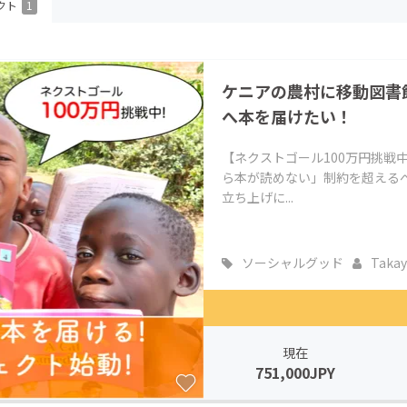
クト
1
CAMPFIRE for Social Good
CAMPFIRE Creation
CAMPFIREふるさと納税
machi-ya
コミュニティ
ケニアの農村に移動図書館
へ本を届けたい！
【ネクストゴール100万円挑戦
ら本が読めない」制約を超える
立ち上げに...
ソーシャルグッド
Takay
現在
751,000JPY