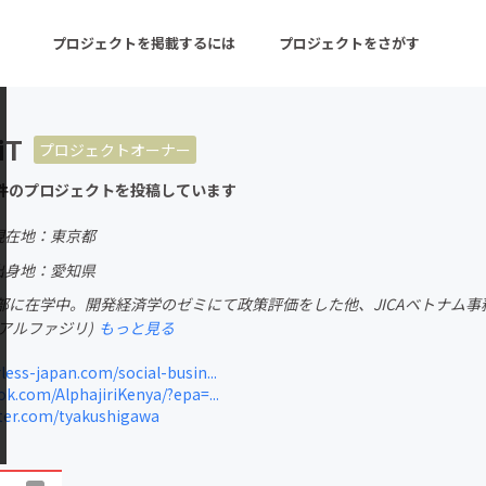
プロジェクトを掲載するには
プロジェクトをさがす
iT
プロジェクトオーナー
ターン
注目の新着プロジェクト
募集終了が近いプロ
件のプロジェクトを投稿しています
現在地：東京都
音楽
舞台・パフォーマンス
出身地：愛知県
部に在学中。開発経済学のゼミにて政策評価をした他、JICAベトナム事
ゲーム・サービス開発
フード・飲食店
ted(アルファジリ)
もっと見る
書籍・雑誌出版
アニメ・漫画
ess-japan.com/social-busin...
k.com/AlphajiriKenya/?epa=...
チャレンジ
ビューティー・ヘルス
ter.com/tyakushigawa