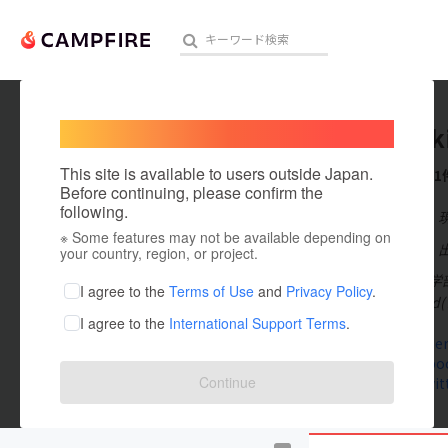
Welcome,
International users
Takayuk
人気のプロジェクト
注目のリ
This site is available to users outside Japan.
これまでに1
Before continuing, please confirm the
following.
在住国：日本
※ Some features may not be available depending on
アート・写真
出身国：日本
your country, region, or project.
東京大学経済学
テクノロジー・ガジェット
I agree to the
Terms of Use
and
Privacy Policy
.
phajiri Limi
I agree to the
International Support Terms
.
映像・映画
www.borderl
web.faceboo
ビジネス・起業
Continue
mobile.twit
まちづくり・地域活性化