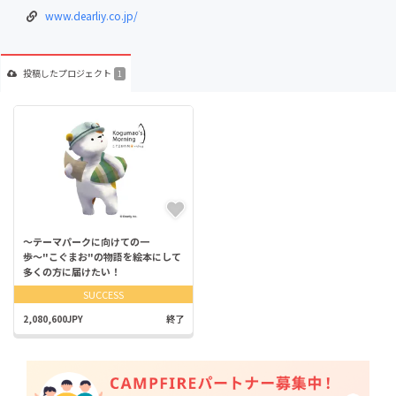
www.dearliy.co.jp/
投稿した
プロジェクト
1
〜テーマパークに向けての一
歩〜"こぐまお"の物語を絵本にして
多くの方に届けたい！
SUCCESS
2,080,600JPY
終了