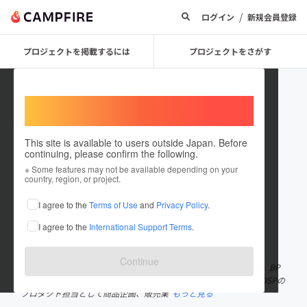
/
ログイン
新規会員登録
プロジェクトを掲載するには
プロジェクトをさがす
Welcome,
International users
This site is available to users outside Japan. Before
continuing, please confirm the following.
Takashi Shindo
※ Some features may not be available depending on your
country, region, or project.
プロジェクトオーナー
I agree to the
Terms of Use
and
Privacy Policy
.
これまでに3回支援して1件のプロジェクトを投稿しています
I agree to the
International Support Terms
.
在住国：日本
現在地：神奈川県
出身国：日本
出身地：東京都
Continue
2010年、楽天株式会社に新卒入社。広告部署でのオペレーション、BP
O、BPR等からキャリアをスタートさせる。 2014年にはADNW、DSPの
プロダクト担当として商品企画、販売業
もっと見る