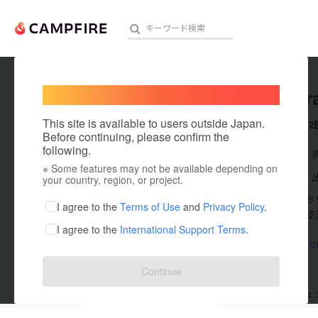
Welcome,
International users
Takakur
人気のプロジェクト
注目のリ
This site is available to users outside Japan.
これまでに2
Before continuing, please confirm the
following.
在住国：日本
※ Some features may not be available depending on
アート・写真
出身国：日本
your country, region, or project.
京都・丹後のち
テクノロジー・ガジェット
I agree to the
Terms of Use
and
Privacy Policy
.
た独自の染色技
I agree to the
International Support Terms
.
映像・映画
takakurazom
ビジネス・起業
Continue
まちづくり・地域活性化
支援した
プロジェクト
2
投稿した
プロジェ