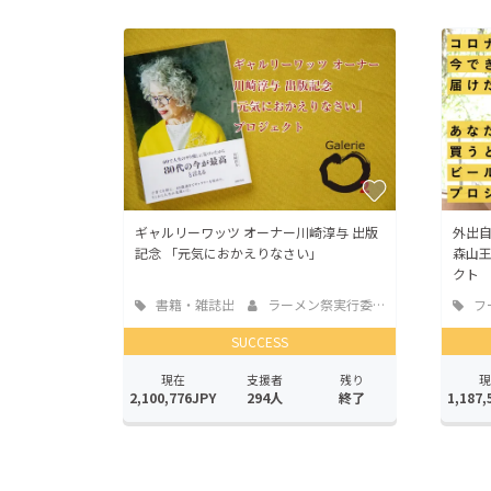
ギャルリーワッツ オーナー川崎淳与 出版
外出
記念 「元気におかえりなさい」
森山
クト
書籍・雑誌出
ラーメン祭実行委員会
フ
版
店
SUCCESS
現在
支援者
残り
現
2,100,776JPY
294人
終了
1,187,