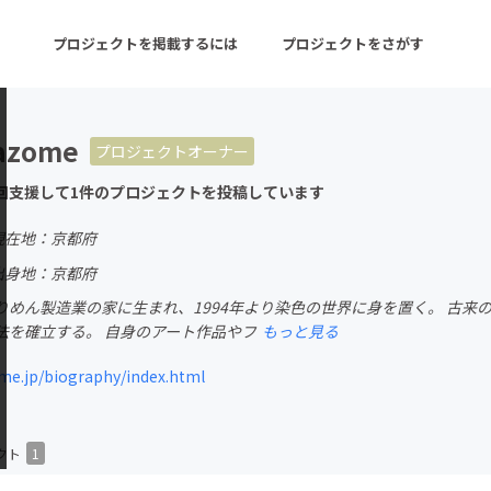
プロジェクトを掲載するには
プロジェクトをさがす
azome
プロジェクトオーナー
ターン
注目の新着プロジェクト
募集終了が近いプロ
回支援して1件のプロジェクトを投稿しています
現在地：京都府
音楽
舞台・パフォーマンス
出身地：京都府
りめん製造業の家に生まれ、1994年より染色の世界に身を置く。 古来
ゲーム・サービス開発
フード・飲食店
法を確立する。 自身のアート作品やフ
もっと見る
書籍・雑誌出版
アニメ・漫画
e.jp/biography/index.html
チャレンジ
ビューティー・ヘルス
クト
1