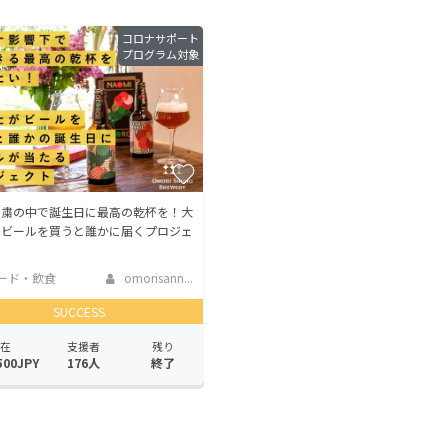
CAMPFIRE for Social Good
CAMPFIRE Creation
コロナサポート
プログラム対象
CAMPFIREふるさと納税
machi-ya
コミュニティ
自粛の中で誕生日に最高の乾杯を！大
王ビールを買うと誰かに届くプロジェ
ード・飲食
omorisann...
SUCCESS
在
支援者
残り
500JPY
176人
終了