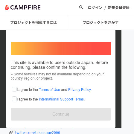
/
ログイン
新規会員登録
プロジェクトを掲載するには
プロジェクトをさがす
Welcome,
International users
This site is available to users outside Japan. Before
continuing, please confirm the following.
Taka_INOUE
※ Some features may not be available depending on your
country, region, or project.
プロジェクトオーナー
I agree to the
Terms of Use
and
Privacy Policy
.
これまでに1件のプロジェクトを投稿しています
I agree to the
International Support Terms
.
在住国：日本
現在地：未設定
出身国：日本
出身地：未設定
Continue
www.instagram.com/taka.pro.official/
www.youtube.com/channel/UC9fqwJbcuGEH...
twitter.com/takainoue2000