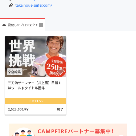
takainoue-surfer.com/
投稿した
プロジェクト
1
宮崎県
三刀流サーファー【井上鷹】目指す
はワールドタイトル獲得
SUCCESS
2,525,000JPY
終了