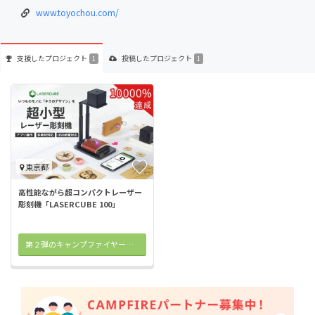
www.toyochou.com/
支援した
プロジェクト
投稿した
プロジェクト
1
1
東京都
高性能ながら超コンパクトレーザー
彫刻機「LASERCUBE 100」
第２弾のキャンプファイヤー特別価格実施中