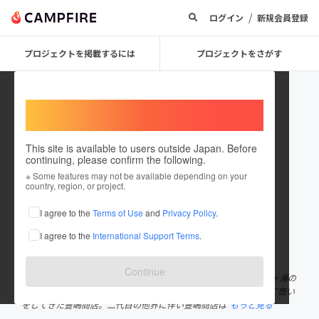
/
ログイン
新規会員登録
プロジェクトを掲載するには
プロジェクトをさがす
Welcome,
International users
This site is available to users outside Japan. Before
continuing, please confirm the following.
TOYOCHOU
※ Some features may not be available depending on your
country, region, or project.
プロジェクトオーナー
I agree to the
Terms of Use
and
Privacy Policy
.
これまでに1回支援して1件のプロジェクトを投稿しています
I agree to the
International Support Terms
.
在住国：日本
現在地：茨城県
出身国：日本
出身地：茨城県
Continue
☆鰻と炭火焼とよ長 代表の豊嶋英之です。 昭和二十七年、霞ヶ浦の
湖岸沿いで鰻と佃煮を生業に創業し、霞ケ浦の名産店の一つとして商い
をしてきた豊嶋商店。二代目の他界に伴い豊嶋商店は
もっと見る