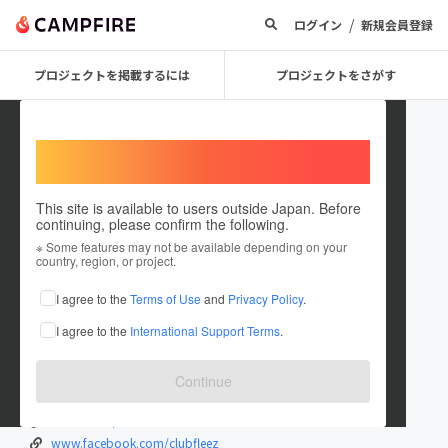
/
ログイン
新規会員登録
プロジェクトを掲載するには
プロジェクトをさがす
Welcome,
International users
This site is available to users outside Japan. Before
continuing, please confirm the following.
TAKASAKI club FLEEZ
※ Some features may not be available depending on your
country, region, or project.
プロジェクトオーナー
I agree to the
Terms of Use
and
Privacy Policy
.
これまでに1件のプロジェクトを投稿しています
I agree to the
International Support Terms
.
在住国：日本
現在地：群馬県
出身国：日本
出身地：群馬県
Continue
clubfleez.jp/
twitter.com/clubFLEEZ
www.facebook.com/clubfleez