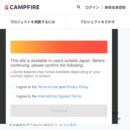
/
ログイン
新規会員登録
プロジェクトを掲載するには
プロジェクトをさがす
Welcome,
International users
This site is available to users outside Japan. Before
continuing, please confirm the following.
KraftAuthority
※ Some features may not be available depending on your
country, region, or project.
プロジェクトオーナー
I agree to the
Terms of Use
and
Privacy Policy
.
これまでに1件のプロジェクトを投稿しています
I agree to the
International Support Terms
.
在住国：日本
現在地：福岡県
出身国：日本
出身地：福岡県
Continue
はじめまして。StayAlive System 開発者です。 私は現在、個人で見守
りサービスの開発に取り組んでいます。 特別な経歴があるわけでも、大
きな会社のチームがいるわけで
もっと見る